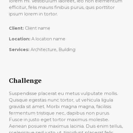
lorem mi. Vestibulum laoreet, leo non elementum
efficitur, felis mauris finibus purus, quis porttitor
ipsum lorem in tortor.
Client:
Client name
Location:
A location name
Services:
Architecture, Building
Challenge
Suspendisse placerat eu metus vulputate mollis.
Quisque egestas nunc tortor, ut vehicula ligula
gravida sit amet. Morbi magna magna, facilisis
fermentum tristique nec, dapibus non purus.
Fusce in justo eget tortor maximus molestie.
Aenean posuere maximus lacinia. Duis enim tellus,
scelerisque sed justo ut, tincidunt placerat felis.